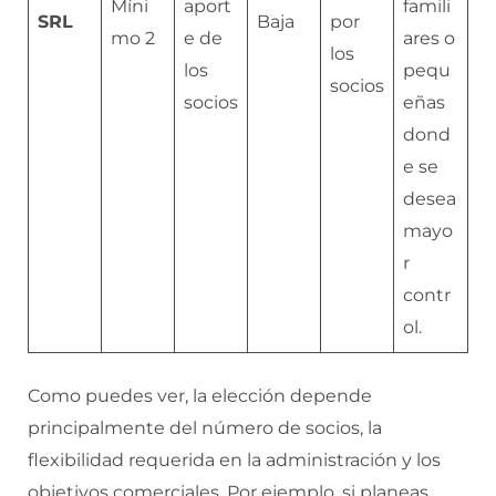
Míni
aport
famili
SRL
Baja
por
mo 2
e de
ares o
los
los
pequ
socios
socios
eñas
dond
e se
desea
mayo
r
contr
ol.
Como puedes ver, la elección depende
principalmente del número de socios, la
flexibilidad requerida en la administración y los
objetivos comerciales. Por ejemplo, si planeas