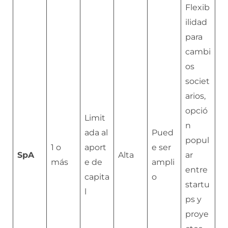
Flexib
ilidad
para
cambi
os
societ
arios,
opció
Limit
n
ada al
Pued
popul
1 o
aport
e ser
SpA
Alta
ar
más
e de
ampli
entre
capita
o
startu
l
ps y
proye