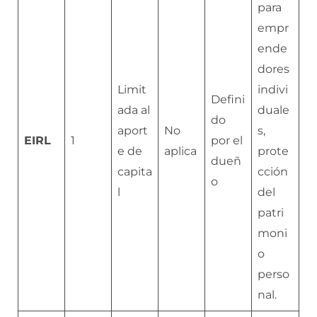
para
empr
ende
dores
Limit
indivi
Defini
ada al
duale
do
aport
No
s,
EIRL
1
por el
e de
aplica
prote
dueñ
capita
cción
o
l
del
patri
moni
o
perso
nal.