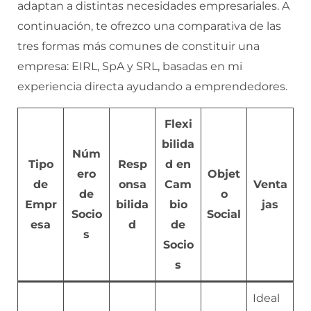
adaptan a distintas necesidades empresariales. A
continuación, te ofrezco una comparativa de las
tres formas más comunes de constituir una
empresa: EIRL, SpA y SRL, basadas en mi
experiencia directa ayudando a emprendedores.
Flexi
bilida
Núm
Tipo
Resp
d en
ero
Objet
de
onsa
Cam
Venta
de
o
Empr
bilida
bio
jas
Socio
Social
esa
d
de
s
Socio
s
Ideal