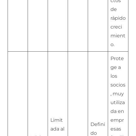
ctos
de
rápido
creci
mient
o.
Prote
ge a
los
socios
, muy
utiliza
da en
Limit
empr
Defini
ada al
esas
do