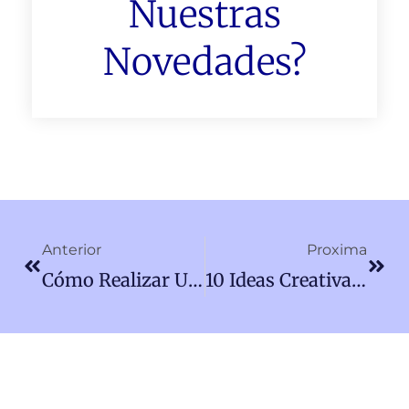
Nuestras
Novedades?
Ant
Sigu
Anterior
Proxima
Cómo Realizar Un Análisis FODA Efectivo Para Tu Negocio
10 Ideas Creativas Para Promocionar Tu Negocio Localmente