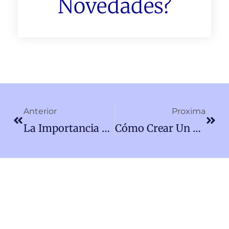
Novedades?
Ant
Sigu
Anterior
Proxima
La Importancia Del Feedback Del Cliente: ¿Cómo Recogerlo?
Cómo Crear Un Sitio Web Atractivo Y Funcional Para Tu PyME