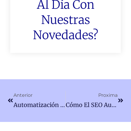
Al Día Con
Nuestras
Novedades?
Ant
Sigu
Anterior
Proxima
Automatización De Tareas En PyMEs
Cómo El SEO Aumenta La Visibilidad De Tu Empresa