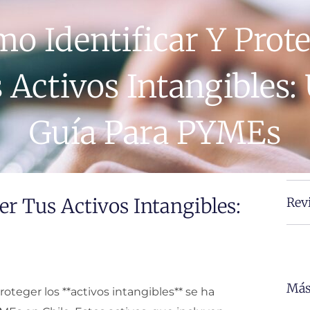
o Identificar Y Prot
 Activos Intangibles:
Guía Para PYMEs
er Tus Activos Intangibles:
Rev
Más
roteger los **activos intangibles** se ha