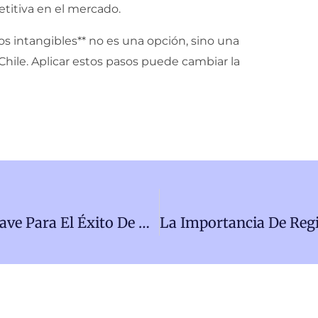
titiva en el mercado.
vos intangibles** no es una opción, sino una
hile. Aplicar estos pasos puede cambiar la
¿Por Qué La Asesoría Comercial Es Clave Para El Éxito De Tu PyME?