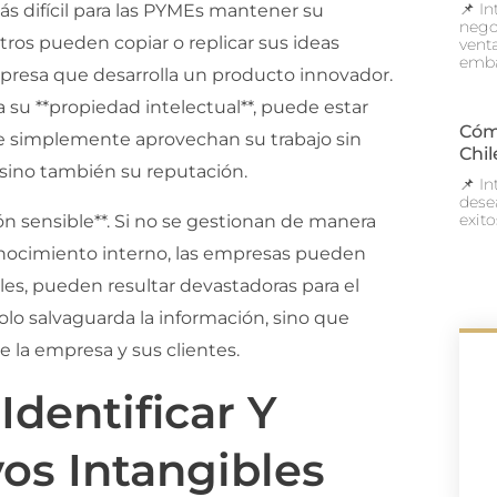
📌 I
s difícil para las PYMEs mantener su
nego
ros pueden copiar o replicar sus ideas
vent
emba
resa que desarrolla un producto innovador.
su **propiedad intelectual**, puede estar
Cóm
e simplemente aprovechan su trabajo sin
Chil
 sino también su reputación.
📌 I
dese
exit
ón sensible**. Si no se gestionan de manera
conocimiento interno, las empresas pueden
bles, pueden resultar devastadoras para el
olo salvaguarda la información, sino que
 la empresa y sus clientes.
Identificar Y
vos Intangibles