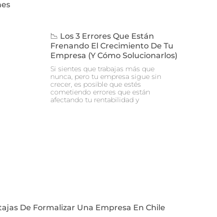
nes
📉 Los 3 Errores Que Están
Frenando El Crecimiento De Tu
Empresa (y Cómo Solucionarlos)
Si sientes que trabajas más que
nunca, pero tu empresa sigue sin
crecer, es posible que estés
cometiendo errores que están
afectando tu rentabilidad y
tajas De Formalizar Una Empresa En Chile