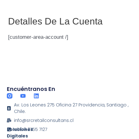
Ir
Mai
al
Detalles De La Cuenta
Men
contenido
[customer-area-account /]
Encuéntranos En
Y
L
o
i
Av. Los Leones 275 Oficina 27 Providencia, Santiago ,
u
n
Chile.
t
k
u
e
info@srcretailconsultans.cl
b
d
e
i
+56 9 2755 7127
Soluciones
n
Digitales