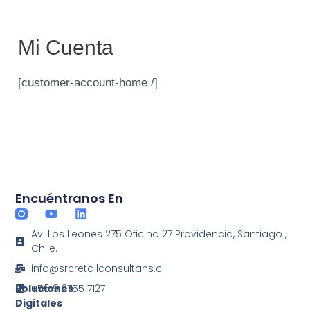
Ir
Mai
al
Mi Cuenta
Men
contenido
[customer-account-home /]
Encuéntranos En
Y
L
o
i
Av. Los Leones 275 Oficina 27 Providencia, Santiago ,
u
n
Chile.
t
k
u
e
info@srcretailconsultans.cl
b
d
e
i
+56 9 2755 7127
Soluciones
n
Digitales