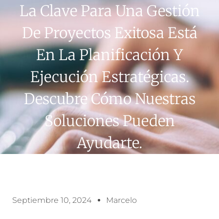
La Clave Para Una Gestión
De Proyectos Exitosa Está
En La Planificación Y
Ejecución Estratégicas.
Descubre Cómo Nuestras
Soluciones Pueden
Ayudarte.
Septiembre 10, 2024
Marcelo