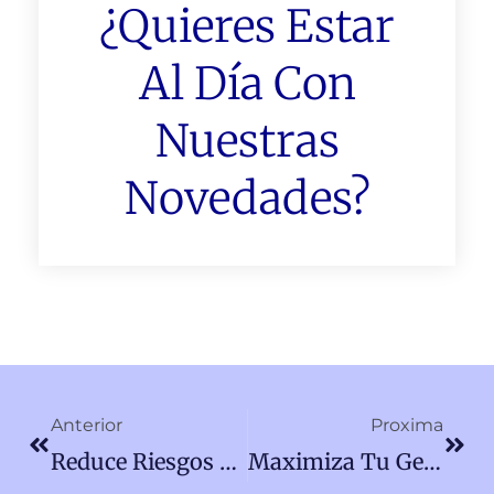
¿Quieres Estar
Al Día Con
Nuestras
Novedades?
Ant
Sigu
Anterior
Proxima
Reduce Riesgos Y Mejora La Eficiencia En La Gestión De Proyectos Con Nuestras Estrategias Y Herramientas Innovadoras.
Maximiza Tu Gestión Eficaz