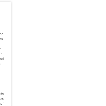
hos
os
e
le.
dad
s
y
n
nte
das
quí