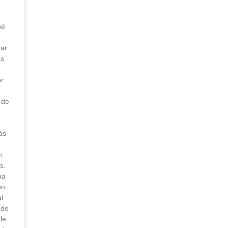
ué
zar
ás
or
 de
s
ás
n
s.
na
ón
l
 de
le